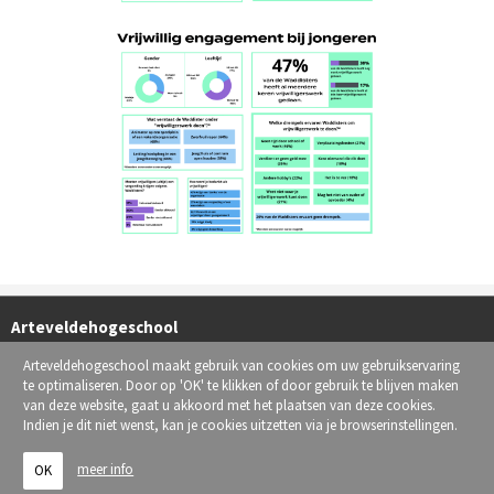
Arteveldehogeschool
Hoogpoort 15, 9000 Gent
Arteveldehogeschool maakt gebruik van cookies om uw gebruikservaring
te optimaliseren. Door op 'OK' te klikken of door gebruik te blijven maken
info@waddist.be
van deze website, gaat u akkoord met het plaatsen van deze cookies.
Indien je dit niet wenst, kan je cookies uitzetten via je browserinstellingen.
Contactformulier
meer info
OK
Disclamer
-
Cookiebeleid
-
Privacybeleid