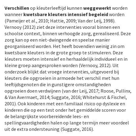
Verschillen
op kleuterleeftijd kunnen
weggewerkt
worden
wanneer
kwetsbare kleuters intensief begeleid
worden
(Pameijer et al., 2010; Hattie, 2009; Van der Leij, 1998).
Vernooy (2012) ziet deze interventies vooral binnen een
schoolse context, binnen verhoogde zorg, gerealiseerd. Deze
zorg kan op een niet-dwingende en speelse manier
georganiseerd worden. Het heeft bovendien weinig zin om
kwetsbare kleuters in de grote groep te stimuleren. Deze
kleuters moeten intensief en herhaaldelijk individueel en in
kleine groep aangesproken worden (Vernooy, 2012). Uit
onderzoek blijkt dat vroege interventies, uitgevoerd bij
kleuters die opgroeien in armoede het verschil met hun
leeftijdsgenoten die in gunstigere omstandigheden
opgroeien doen verdwijnen (van der Leij, 2017; Roose, Pullinx,
& Van Avermaet, 2014; Suggate, 2016; Whitehurst & Fischel,
2001). Ook kinderen met een familiaal risico op dyslexie en
kinderen die op een test onder het gemiddelde scoren voor
de belangrijkste voorbereidende lees- en
spellingvaardigheden halen op lange termijn meer voordeel
uit de extra ondersteuning (Suggate, 2016).