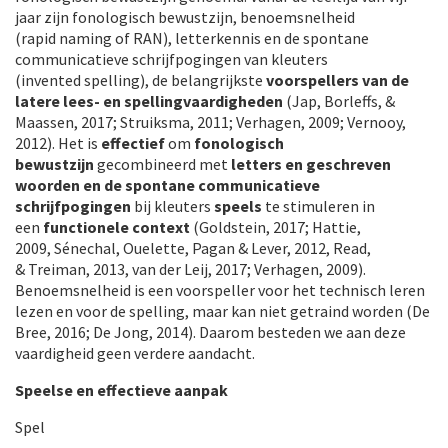
jaar zijn fonologisch bewustzijn, benoemsnelheid
(rapid naming of RAN), letterkennis en de spontane
communicatieve schrijfpogingen van kleuters
(invented spelling), de belangrijkste
voorspellers van de
latere lees- en spellingvaardigheden
(Jap, Borleffs, &
Maassen, 2017; Struiksma, 2011; Verhagen, 2009; Vernooy,
2012). Het is
effectief
om
fonologisch
bewustzijn
gecombineerd met
letters en geschreven
woorden en de spontane communicatieve
schrijfpogingen
bij kleuters
speels
te stimuleren in
een
functionele
context
(Goldstein, 2017; Hattie,
2009, Sénechal, Ouelette, Pagan & Lever, 2012, Read,
& Treiman, 2013, van der Leij, 2017; Verhagen, 2009).
Benoemsnelheid is een voorspeller voor het technisch leren
lezen en voor de spelling, maar kan niet getraind worden (De
Bree, 2016; De Jong, 2014). Daarom besteden we aan deze
vaardigheid geen verdere aandacht.
Speelse en effectieve aanpak
Spel