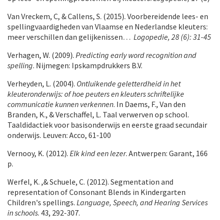
Van Vreckem, C, & Callens, S. (2015). Voorbereidende lees- en
spellingvaardigheden van Vlaamse en Nederlandse kleuters:
meer verschillen dan gelijkenissen…
Logopedie, 28 (6): 31-45
Verhagen, W. (2009).
Predicting early word recognition and
spelling
. Nijmegen: Ipskampdrukkers B.V.
Verheyden, L. (2004).
Ontluikende geletterdheid in het
kleuteronderwijs: of hoe peuters en kleuters schriftelijke
communicatie kunnen verkennen
. In Daems, F., Van den
Branden, K., & Verschaffel, L. Taal verwerven op school.
Taaldidactiek voor basisonderwijs en eerste graad secundair
onderwijs. Leuven: Acco, 61-100
Vernooy, K. (2012).
Elk kind een lezer
. Antwerpen: Garant, 166
p.
Werfel, K. ,& Schuele, C. (2012). Segmentation and
representation of Consonant Blends in Kindergarten
Children's spellings.
Language, Speech, and Hearing Services
in schools
. 43, 292-307.