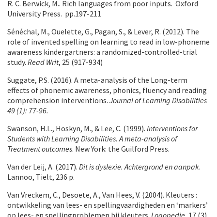
R. C. Berwick, M.. Rich languages from poor inputs. Oxford
University Press. pp.197-211
Sénéchal, M., Ouelette, G., Pagan, S., & Lever, R. (2012). The
role of invented spelling on learning to read in low-phoneme
awareness kindergartners: a randomized-controlled-trial
study.
Read Writ
, 25 (917-934)
Suggate, P.S. (2016). A meta-analysis of the Long-term
effects of phonemic awareness, phonics, fluency and reading
comprehension interventions.
Journal of Learning Disabilities
49 (1): 77-96.
Swanson, H.L., Hoskyn, M., & Lee, C. (1999).
Interventions for
Students with Learning Disabilities. A meta-analysis of
Treatment outcomes
. New York: the Guilford Press.
Van der Leij, A. (2017).
Dit is dyslexie. Achtergrond en aanpak
.
Lannoo, Tielt, 236 p.
Van Vreckem, C., Desoete, A., Van Hees, V. (2004). Kleuters :
ontwikkeling van lees- en spellingvaardigheden en ‘markers’
op lees- en spellingproblemen bij kleuters.
Logopedie,
17 (3)