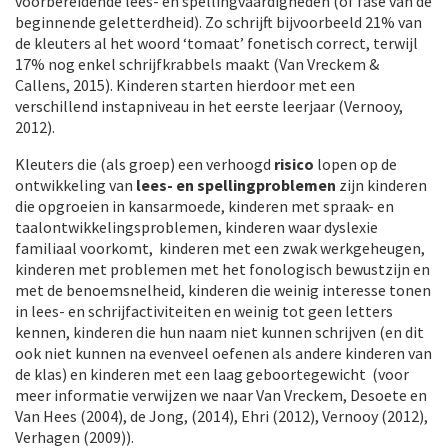
voorbereidende lees- en spellingvaardigheden (of fase van de
beginnende geletterdheid). Zo schrijft bijvoorbeeld 21% van
de kleuters al het woord ‘tomaat’ fonetisch correct, terwijl
17% nog enkel schrijfkrabbels maakt (Van Vreckem &
Callens, 2015). Kinderen starten hierdoor met een
verschillend instapniveau in het eerste leerjaar (Vernooy,
2012).
Kleuters die (als groep) een verhoogd
risico
lopen op de
ontwikkeling van
lees- en spellingproblemen
zijn kinderen
die opgroeien in kansarmoede, kinderen met spraak- en
taalontwikkelingsproblemen, kinderen waar dyslexie
familiaal voorkomt, kinderen met een zwak werkgeheugen,
kinderen met problemen met het fonologisch bewustzijn en
met de benoemsnelheid, kinderen die weinig interesse tonen
in lees- en schrijfactiviteiten en weinig tot geen letters
kennen, kinderen die hun naam niet kunnen schrijven (en dit
ook niet kunnen na evenveel oefenen als andere kinderen van
de klas) en kinderen met een laag geboortegewicht (voor
meer informatie verwijzen we naar Van Vreckem, Desoete en
Van Hees (2004), de Jong, (2014), Ehri (2012), Vernooy (2012),
Verhagen (2009)).