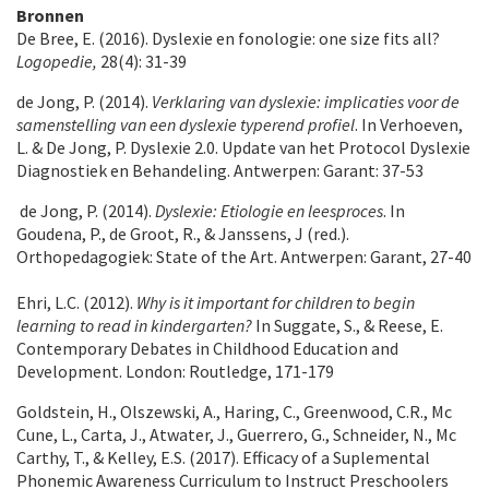
Bronnen
De Bree, E. (2016). Dyslexie en fonologie: one size fits all?
Logopedie,
28(4): 31-39
de Jong, P. (2014).
Verklaring van dyslexie: implicaties voor de
samenstelling van een dyslexie typerend profiel
. In Verhoeven,
L. & De Jong, P. Dyslexie 2.0. Update van het Protocol Dyslexie
Diagnostiek en Behandeling. Antwerpen: Garant: 37-53
de Jong, P. (2014).
Dyslexie: Etiologie en leesproces
. In
Goudena, P., de Groot, R., & Janssens, J (red.).
Orthopedagogiek: State of the Art. Antwerpen: Garant, 27-40
Ehri, L.C. (2012).
Why is it important for children to begin
learning to read in kindergarten?
In Suggate, S., & Reese, E.
Contemporary Debates in Childhood Education and
Development. London: Routledge, 171-179
Goldstein, H., Olszewski, A., Haring, C., Greenwood, C.R., Mc
Cune, L., Carta, J., Atwater, J., Guerrero, G., Schneider, N., Mc
Carthy, T., & Kelley, E.S. (2017). Efficacy of a Suplemental
Phonemic Awareness Curriculum to Instruct Preschoolers