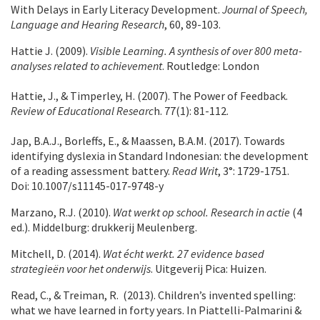
With Delays in Early Literacy Development.
Journal of Speech,
Language and Hearing Research
, 60, 89-103.
Hattie J. (2009).
Visible Learning. A synthesis of over 800 meta-
analyses related to achievement
. Routledge: London
Hattie, J., & Timperley, H. (2007). The Power of Feedback.
Review of Educational Researc
h. 77(1): 81-112.
Jap, B.A.J., Borleffs, E., & Maassen, B.A.M. (2017). Towards
identifying dyslexia in Standard Indonesian: the development
of a reading assessment battery.
Read Writ
, 3°: 1729-1751.
Doi: 10.1007/s11145-017-9748-y
Marzano, R.J. (2010).
Wat werkt op school. Research in actie
(4
ed.). Middelburg: drukkerij Meulenberg.
Mitchell, D. (2014).
Wat écht werkt. 27 evidence based
strategieën voor het onderwijs
. Uitgeverij Pica: Huizen.
Read, C., & Treiman, R. (2013). Children’s invented spelling:
what we have learned in forty years. In Piattelli-Palmarini &