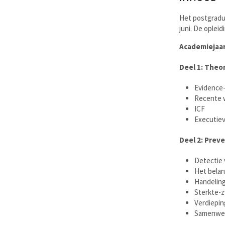
Het postgradu
juni. De oplei
Academiejaar
Deel 1: Theo
Evidence
Recente w
ICF
Executiev
Deel 2: Prev
Detectie 
Het belan
Handeling
Sterkte-z
Verdiepin
Samenwer