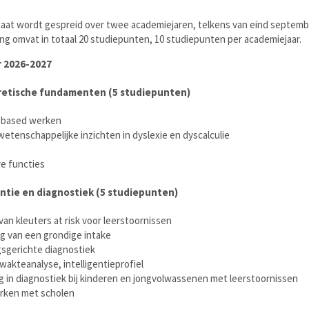
aat wordt gespreid over twee academiejaren, telkens van eind septembe
ding omvat in totaal 20 studiepunten, 10 studiepunten per academiejaar.
 2026-2027
retische fundamenten (5 studiepunten)
-based werken
etenschappelijke inzichten in dyslexie en dyscalculie
e functies
entie en diagnostiek (5 studiepunten)
van kleuters at risk voor leerstoornissen
g van een grondige intake
sgerichte diagnostiek
wakteanalyse, intelligentieprofiel
g in diagnostiek bij kinderen en jongvolwassenen met leerstoornissen
ken met scholen