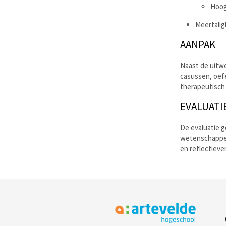
Hoog
Meertalig
AANPAK
Naast de uitwe
casussen, oefe
therapeutisch
EVALUATI
De evaluatie g
wetenschappel
en reflectiev