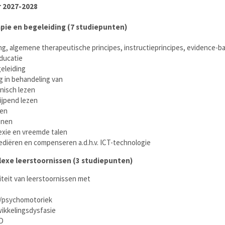
 2027-2028
apie en begeleiding (7 studiepunten)
ng, algemene therapeutische principes, instructieprincipes, evidence-b
ducatie
eleiding
g in behandeling van
nisch lezen
ijpend lezen
len
enen
exie en vreemde talen
diëren en compenseren a.d.h.v. ICT-technologie
lexe leerstoornissen (3 studiepunten)
teit van leerstoornissen met
psychomotoriek
ikkelingsdysfasie
D