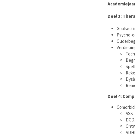
Academiejaar
Deel 3: Ther
Goalsetti
Psycho-e
Ouderbeg
Verdiepin
Tech
Begr
Spel
Rek
Dysl
Reme
Deel 4: Comp
Comorbidi
ASS
DCD/
Ontw
ADH