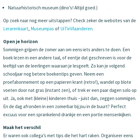
Natuurhistorisch museum (dino’s! Altijd goed.)
Op zoek naar nog meer uitstappen? Check zeker de websites van de
Lerarenkaart
,
Museumpas
of
UiTinVlaanderen
.
Open je horizon
Sommigen grijpen de zomer aan om eens iets anders te doen. Een
boek lezen in een andere taal, of eentje dat geschreven is voor de
leeftijd van de leerlingen waaraan je lesgeeft. Zo kan je volgend
schooljaar nog betere boekentips geven. Neem een
proefabonnement op een papieren krant (retro!), wandel op blote
voeten door nat gras (instant zen), of trek er een paar dagen solo op
uit. Ja, ook met (kleine) kinderen thuis – juist dan, zeggen sommigen.
En de dag afronden in een zomerbar bij jou in de buurt? Perfect
excuus voor een sprankelend drankje en een portie mensenkijken.
Maak het verschil
Er waren ook collega’s met tips die het hart raken. Organiseer eens