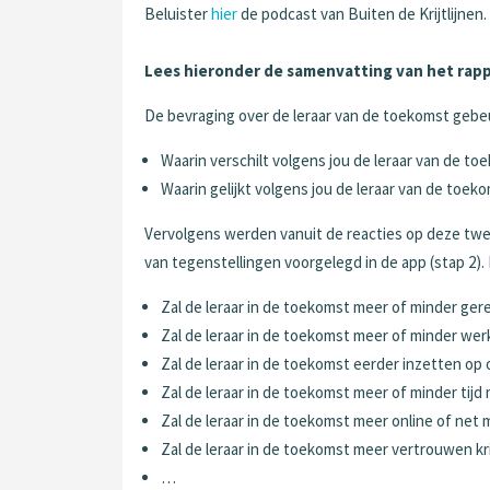
Beluister
hier
de podcast van Buiten de Krijtlijnen.
Lees hieronder de samenvatting van het rap
De bevraging over de leraar van de toekomst gebe
Waarin verschilt volgens jou de leraar van de to
Waarin gelijkt volgens jou de leraar van de toek
Vervolgens werden vanuit de reacties op deze twe
van tegenstellingen voorgelegd in de app (stap 2)
Zal de leraar in de toekomst meer of minder g
Zal de leraar in de toekomst meer of minder we
Zal de leraar in de toekomst eerder inzetten o
Zal de leraar in de toekomst meer of minder tij
Zal de leraar in de toekomst meer online of net 
Zal de leraar in de toekomst meer vertrouwen k
…