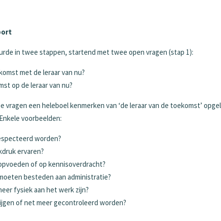
port
urde in twee stappen, startend met twee open vragen (stap 1):
ekomst met de leraar van nu?
omst op de leraar van nu?
e vragen een heleboel kenmerken van ‘de leraar van de toekomst’ opge
. Enkele voorbeelden:
erespecteerd worden?
rkdruk ervaren?
p opvoeden of op kennisoverdracht?
d moeten besteden aan administratie?
meer fysiek aan het werk zijn?
rijgen of net meer gecontroleerd worden?