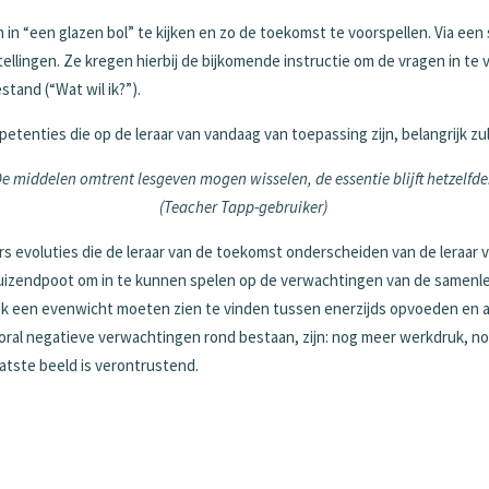
n “een glazen bol” te kijken en zo de toekomst te voorspellen. Via een 
ellingen. Ze kregen hierbij de bijkomende instructie om de vragen in te
stand (“Wat wil ik?”).
etenties die op de leraar van vandaag van toepassing zijn, belangrijk zu
e middelen omtrent lesgeven mogen wisselen, de essentie blijft hetzelfd
(Teacher Tapp-gebruiker)
 evoluties die de leraar van de toekomst onderscheiden van de leraar va
uizendpoot om in te kunnen spelen op de verwachtingen van de samenle
ook een evenwicht moeten zien te vinden tussen enerzijds opvoeden en 
ooral negatieve verwachtingen rond bestaan, zijn: nog meer werkdruk, no
aatste beeld is verontrustend.