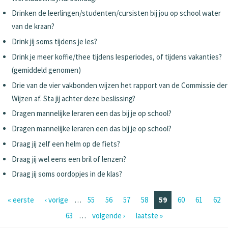
Drinken de leerlingen/studenten/cursisten bij jou op school water
van de kraan?
Drink jij soms tijdens je les?
Drink je meer koffie/thee tijdens lesperiodes, of tijdens vakanties?
(gemiddeld genomen)
Drie van de vier vakbonden wijzen het rapport van de Commissie der
Wijzen af. Sta jij achter deze beslissing?
Dragen mannelijke leraren een das bij je op school?
Dragen mannelijke leraren een das bij je op school?
Draag jij zelf een helm op de fiets?
Draag jij wel eens een bril of lenzen?
Draag jij soms oordopjes in de klas?
Pagina's
« eerste
‹ vorige
…
55
56
57
58
59
60
61
62
63
…
volgende ›
laatste »