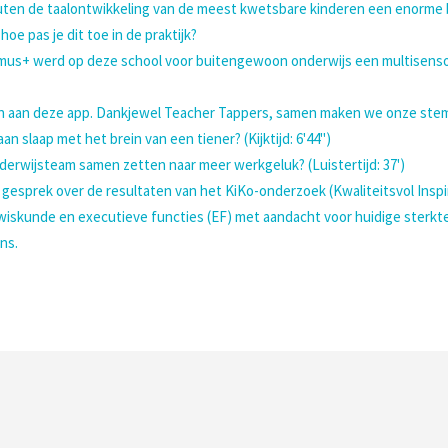
inuten de taalontwikkeling van de meest kwetsbare kinderen een enorm
hoe pas je dit toe in de praktijk?
us+ werd op deze school voor buitengewoon onderwijs een multisensor
inden aan deze app. Dankjewel Teacher Tappers, samen maken we onze ste
n slaap met het brein van een tiener? (Kijktijd: 6'44")
erwijsteam samen zetten naar meer werkgeluk? (Luistertijd: 37')
 gesprek over de resultaten van het KiKo-onderzoek (Kwaliteitsvol Insp
wiskunde en executieve functies (EF) met aandacht voor huidige sterktes,
ns.