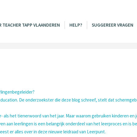
R TEACHER TAPP VLAANDEREN
HELP?
SUGGEREER VRAGEN
erlingenbegeleider?
education. De onderzoekster die deze blog schreef, stelt dat schermgebru
er- als het tienerwoord van het jaar. Maar waarom gebruiken kinderen e
n aan leerlingen is een belangrijk onderdeel van het leerproces en is b
leest er alles over in deze nieuwe leidraad van Leerpunt.