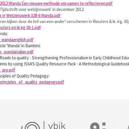
- 2012 Wanda Een nieuwe methode om samen te reflecteren.pdf
 'Tijdschrift voor welzijnswerk' in december 2012.
ft vr Welzijnswerk 328-6 Wanda.pdf
eren kijken door de bril van een ander' verschenen in Kleuters & ik Jrg. 30
euters en ik jrg 30-1.pdf
anda:
e_wandaenglish.pdf
ticle 'Wanda' in Bambini:
lo_wandaitalian.pdf
n 'Roads to quality - Strengthening Professionalism in Early Childhood Ed
ems by using ISSA'S Quality Resource Pack - A Methodological Guidebook
_qrp.pdf
nciples of Quality Pedagogy:
principles_of_quality_pedagogy.pdf