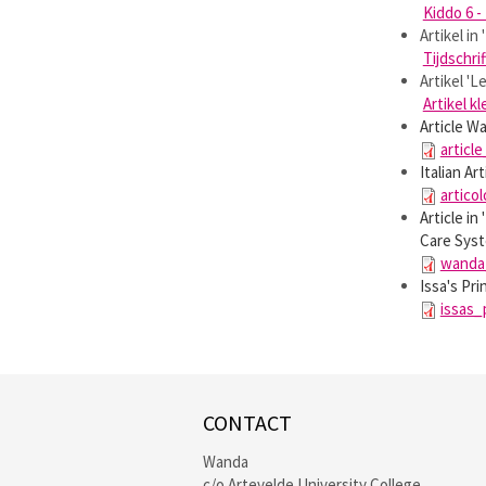
Kiddo 6 
Artikel in
Tijdschri
Artikel 'L
Artikel kl
Article W
articl
Italian Ar
artico
Article i
Care Syst
wanda
Issa's Pri
issas_
CONTACT
Wanda
c/o Artevelde University College